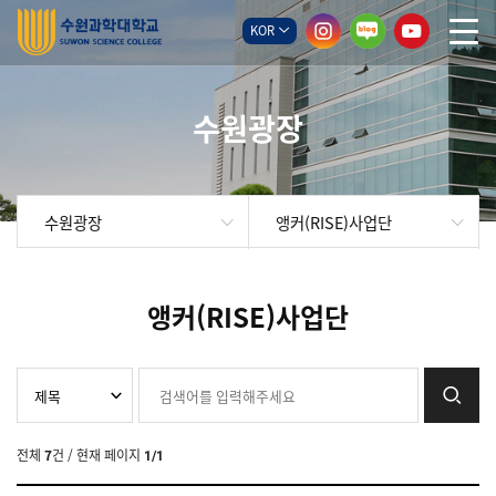
KOR
수원광장
수원광장
앵커(RISE)사업단
앵커(RISE)사업단
전체
7
건
/ 현재 페이지
1/1