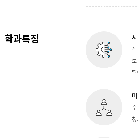
학과특징
자
전
보
뛰
미
수
창