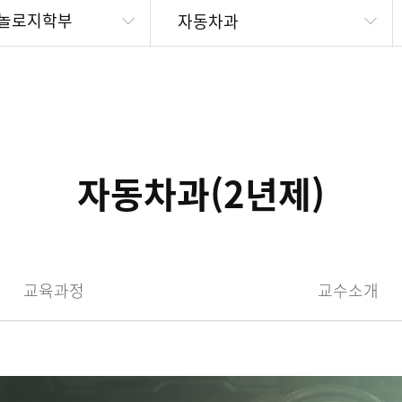
놀로지학부
자동차과
자동차과(2년제)
교육과정
교수소개