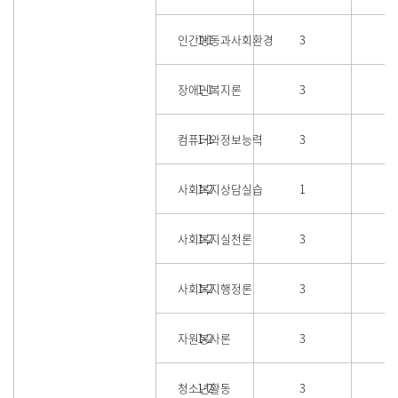
인간행동과사회환경
1-1
3
장애인복지론
1-1
3
컴퓨터와정보능력
1-1
3
사회복지상담실습
1-2
1
사회복지실천론
1-2
3
사회복지행정론
1-2
3
자원봉사론
1-2
3
청소년활동
1-2
3