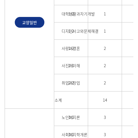
대학생활과자기개발
1-2
1
교양일반
디자인사고와문제해결
1-2
1
사랑과결혼
1-2
2
사진의이해
2-1
2
취업과창업
2-2
2
소계
14
노인복지론
1-1
3
사회복지학개론
1-1
3