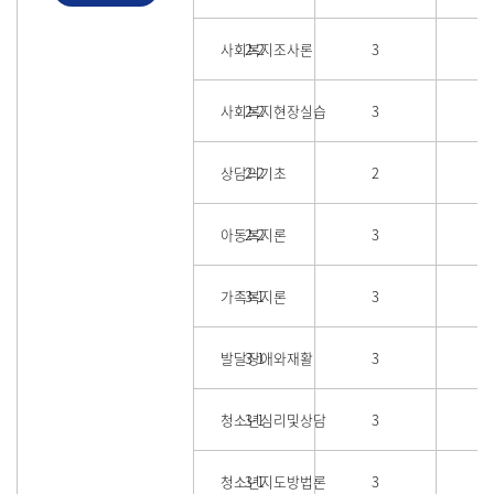
사회복지조사론
2-2
3
사회복지현장실습
2-2
3
상담의기초
2-2
2
아동복지론
2-2
3
가족복지론
3-1
3
발달장애와재활
3-1
3
청소년심리및상담
3-1
3
청소년지도방법론
3-1
3