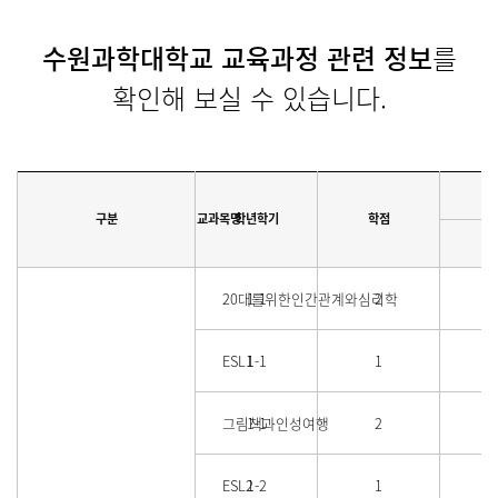
수원과학대학교 교육과정 관련 정보
를
확인해 보실 수 있습니다.
구분
교과목명
학년학기
학점
20대를위한인간관계와심리학
1-1
2
ESL1
1-1
1
그림책과인성여행
1-1
2
ESL2
1-2
1