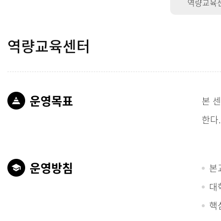
역량교육
역량교육센터
운영목표
본 
한다
운영방침
본
대
핵