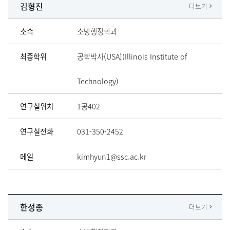
김형진
더보기
소속
소방행정학과
최종학위
공학박사(USA)(Illinois Institute of
Technology)
연구실위치
1공402
연구실전화
031-350-2452
메일
kimhyun1@ssc.ac.kr
한성종
더보기