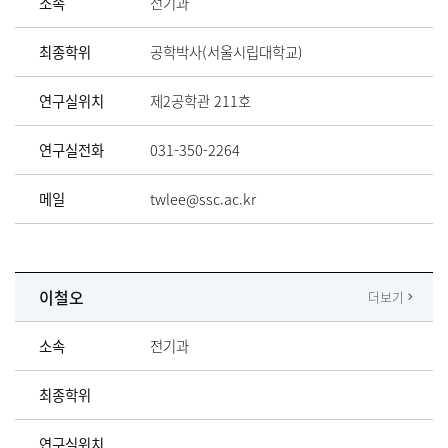
소속
전기과
최종학위
공학박사(서울시립대학교)
연구실위치
제2공학관 211호
연구실전화
031-350-2264
메일
twlee@ssc.ac.kr
이철오
더보기
소속
전기과
최종학위
연구실위치