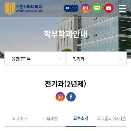
KOR
학부학과안내
전기과
융합IT학부
전기과(2년제)
교수소개
학과소개
교육과정
학과홈페이지